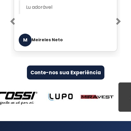
Atendimento VIP de quem
entende de jeans
Previous
Nex
E
Edgar de Arruda Lara
Conte-nos sua Experiência