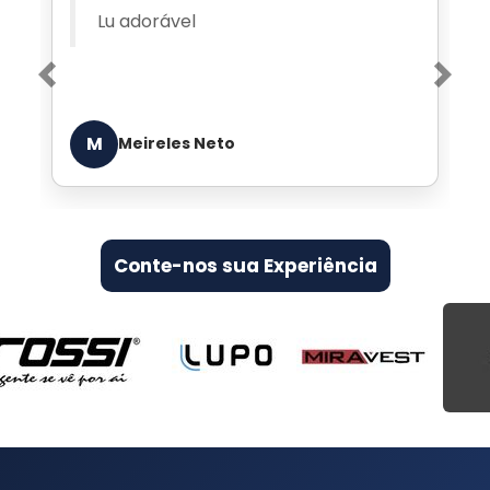
Atendimento VIP de quem
entende de jeans
Previous
Nex
E
Edgar de Arruda Lara
Conte-nos sua Experiência