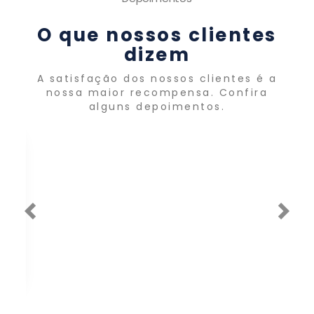
O que nossos clientes
dizem
A satisfação dos nossos clientes é a
nossa maior recompensa. Confira
alguns depoimentos.
Atendimento VIP de quem
entende de jeans
Previous
Nex
E
Edgar de Arruda Lara