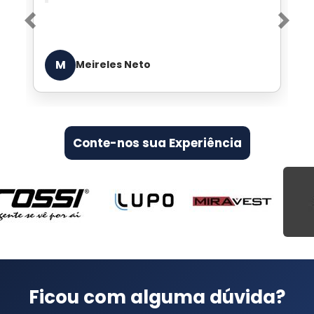
entende de jeans
Previous
Nex
E
Edgar de Arruda Lara
Conte-nos sua Experiência
Ficou com alguma dúvida?