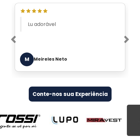
Atendimento VIP de quem
entende de jeans
Previous
Nex
E
Edgar de Arruda Lara
Conte-nos sua Experiência