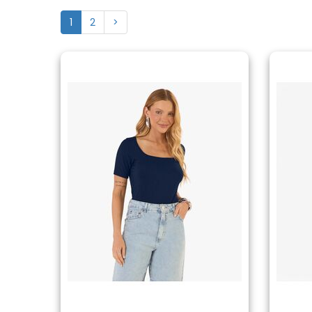
1
2
>