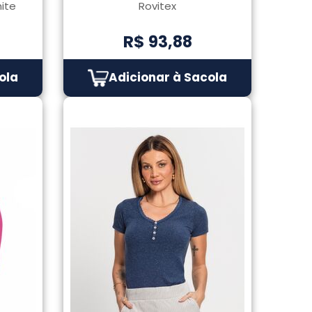
hite
Rovitex
R$ 93,88
ola
Adicionar à Sacola