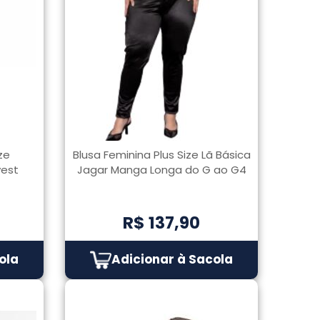
ze
Blusa Feminina Plus Size Lã Básica
vest
Jagar Manga Longa do G ao G4
R$ 137,90
ola
Adicionar à Sacola